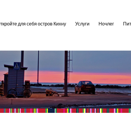
ткройте для себя остров Кихну
Услуги
Ночлег
Пит