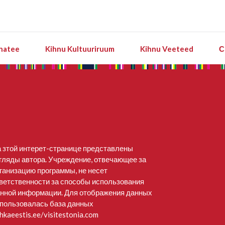
natee
Kihnu Kultuuriruum
Kihnu Veeteed
С
 зтой интерет-странице представлены
гляды автора. Учреждение, отвечающее за
ганизацию программы, не несет
ветственности за способы использования
нной информации. Для отображения данных
пользовалась база данных
hkaeestis.ee/visitestonia.com