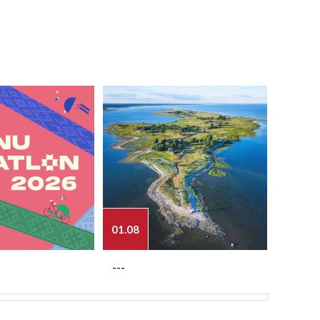
01.08
03.08
---
---