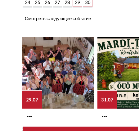
24
25
26
27
28
29
30
Смотреть следующее событие
29.07
31.07
---
---