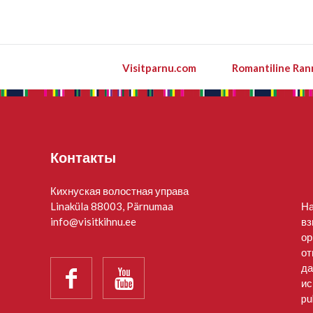
Visitparnu.com
Romantiline Ran
Контакты
Кихнуская волостная управа
Linaküla 88003, Pärnumaa
На
info@visitkihnu.ee
вз
ор
от
да


ис
pu