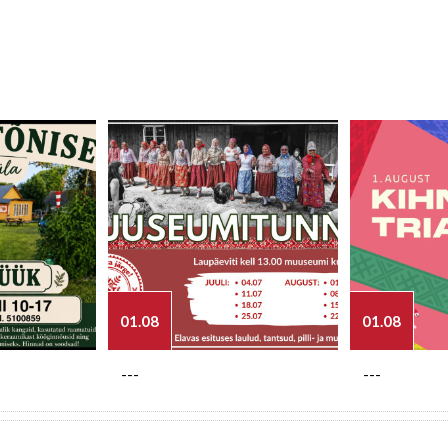
01.08
01.08
---
---