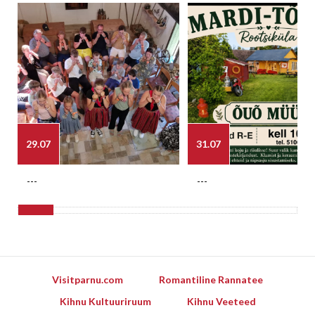
29.07
31.07
---
---
Visitparnu.com
Romantiline Rannatee
Kihnu Kultuuriruum
Kihnu Veeteed