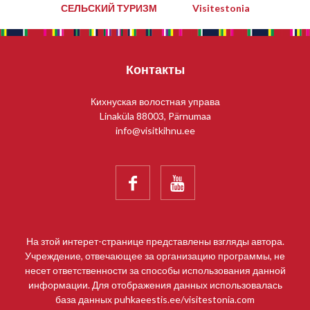
СЕЛЬСКИЙ ТУРИЗМ
Visitestonia
Контакты
Кихнуская волостная управа
Linaküla 88003, Pärnumaa
info@visitkihnu.ee


На зтой интерет-странице представлены взгляды автора.
Учреждение, отвечающее за организацию программы, не
несет ответственности за способы использования данной
информации. Для отображения данных использовалась
база данных puhkaeestis.ee/visitestonia.com