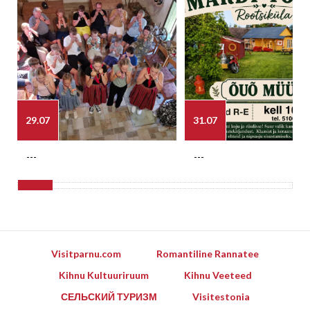
29.07
31.07
---
---
Visitparnu.com
Romantiline Rannatee
Kihnu Kultuuriruum
Kihnu Veeteed
СЕЛЬСКИЙ ТУРИЗМ
Visitestonia