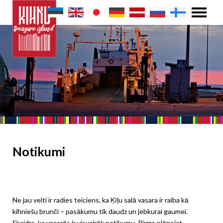
Notikumi
Ne jau velti ir radies teiciens, ka Ķīļu salā vasara ir raiba kā
kihniešu brunči – pasākumu tik daudz un jebkurai gaumei.
Skaidrs, ka vasarās ir visvairāk notikumu. Pirms plānojat