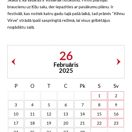
braucienu uz Ķīļu salu, der iepazīties ar pasākumu plānu. Ir
festivāli, kas notiek katru gadu tajā pašā laikā, tad prāmis “Kihnu
Virve” strādā īpaši saspringtā režīmā, lai visus gribētājus
nogādātu salā.
26
Februāris
2025
P
O
T
C
Pk
S
Sv
1
2
3
4
5
6
7
8
9
10
11
12
13
14
15
16
17
18
19
20
21
22
23