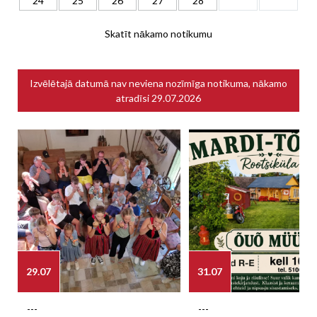
24
25
26
27
28
Skatīt nākamo notikumu
Izvēlētajā datumā nav neviena nozīmīga notikuma, nākamo
atradīsi
29.07.2026
29.07
31.07
---
---