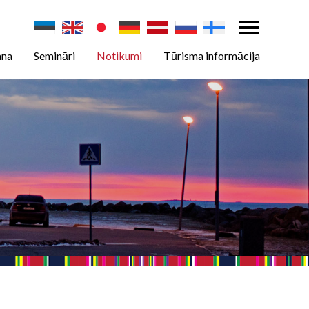
ana
Semināri
Notikumi
Tūrisma informācija