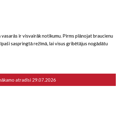
 ka vasarās ir visvairāk notikumu. Pirms plānojat braucienu
ā īpaši saspringtā režīmā, lai visus gribētājus nogādātu
 nākamo atradīsi
29.07.2026