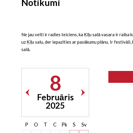
Notikumi
Ne jau velti ir radies teiciens, ka Ķīļu salā vasara ir rai
uz Ķīļu salu, der iepazīties ar pasākumu plānu. Ir festivāl
salā.
8
Februāris
2025
P
O
T
C
Pk
S
Sv