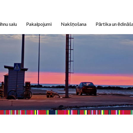
ihnu salu
Pakalpojumi
Nakšņošana
Pārtika un ēdināš