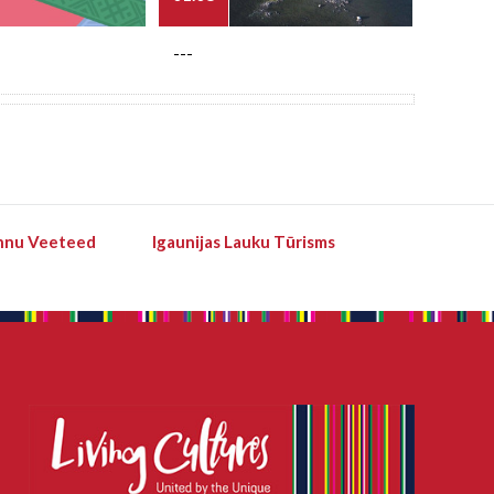
---
---
hnu Veeteed
Igaunijas Lauku Tūrisms