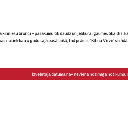
ba kā kihniešu brunči – pasākumu tik daudz un jebkurai gaumei. Skaidrs,
i, kas notiek katru gadu tajā pašā laikā, tad prāmis “Kihnu Virve” strād
Izvēlētajā datumā nav neviena nozīmīga notikuma,