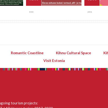
---
---
Romantic Coastline
Kihnu Cultural Space
Ki
Visit Estonia
going tourism projects: