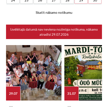
24
25
26
27
28
29
30
Skatīt nākamo notikumu
Izvēlētajā datumā nav neviena nozīmīga notikuma, nākamo
atradīsi
29.07.2026
29.07
31.07
---
---