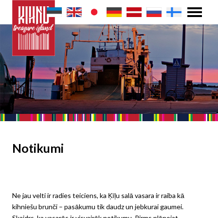
Notikumi
Ne jau velti ir radies teiciens, ka Ķīļu salā vasara ir raiba kā
kihniešu brunči – pasākumu tik daudz un jebkurai gaumei.
Skaidrs, ka vasarās ir visvairāk notikumu. Pirms plānojat