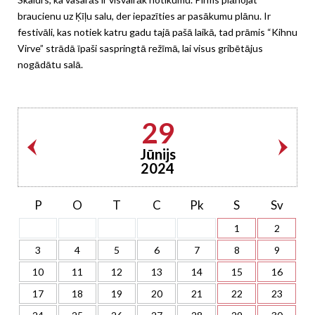
braucienu uz Ķīļu salu, der iepazīties ar pasākumu plānu. Ir
festivāli, kas notiek katru gadu tajā pašā laikā, tad prāmis “Kihnu
Virve” strādā īpaši saspringtā režīmā, lai visus gribētājus
nogādātu salā.
29
Jūnijs
2024
P
O
T
C
Pk
S
Sv
1
2
3
4
5
6
7
8
9
10
11
12
13
14
15
16
17
18
19
20
21
22
23