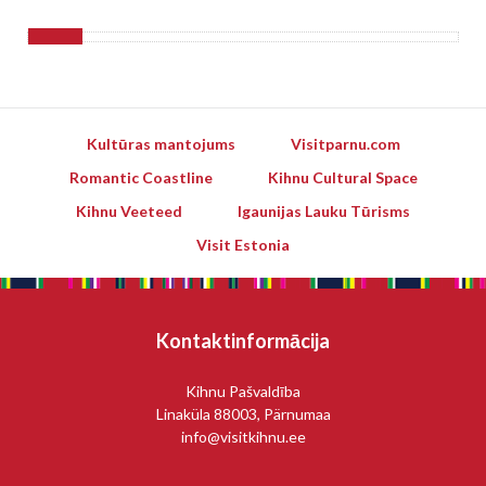
Kultūras mantojums
Visitparnu.com
Romantic Coastline
Kihnu Cultural Space
Kihnu Veeteed
Igaunijas Lauku Tūrisms
Visit Estonia
Kontaktinformācija
Kihnu Pašvaldība
Linaküla 88003, Pärnumaa
info@visitkihnu.ee