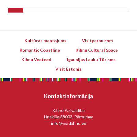
Kultūras mantojums
Visitparnu.com
Romantic Coastline
Kihnu Cultural Space
Kihnu Veeteed
Igaunijas Lauku Tūrisms
Visit Estonia
Kontaktinformācija
Kihnu Pašvaldība
Linaküla 88003, Pärnumaa
info@visitkihnu.ee