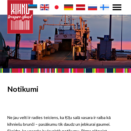
Notikumi
Ne jau velti ir radies teiciens, ka Ķīļu salā vasara ir raiba kā
kihniešu brunči – pasākumu tik daudz un jebkurai gaumei.
Skaidrs, ka vasarās ir visvairāk notikumu. Pirms plānojat