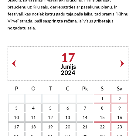
braucienu uz Ķīļu salu, der iepazīties ar pasākumu plānu. Ir
festivāli, kas notiek katru gadu tajā pašā laikā, tad prāmis “Kihnu
Virve” strādā īpaši saspringtā režīmā, lai visus gribētājus
nogādātu salā.
17
Jūnijs
2024
P
O
T
C
Pk
S
Sv
1
2
3
4
5
6
7
8
9
10
11
12
13
14
15
16
17
18
19
20
21
22
23