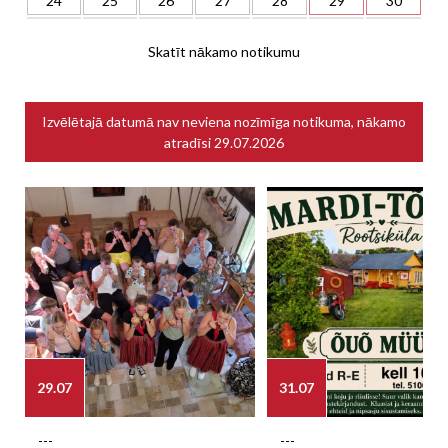
24
25
26
27
28
29
30
Skatīt nākamo notikumu
Izvēlētajā datumā nav neviena nozīmīga notikuma, nākamo
atradīsi
29.07.2026
29.07
31.07
---
---