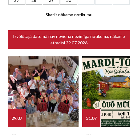
27
28
29
30
Skatīt nākamo notikumu
Izvēlētajā datumā nav neviena nozīmīga notikuma, nākamo
atradīsi
29.07.2026
29.07
31.07
---
---