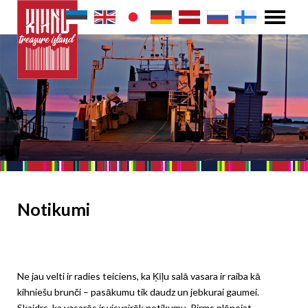
Notikumi
Ne jau velti ir radies teiciens, ka Ķīļu salā vasara ir raiba kā
kihniešu brunči – pasākumu tik daudz un jebkurai gaumei.
Skaidrs, ka vasarās ir visvairāk notikumu. Pirms plānojat