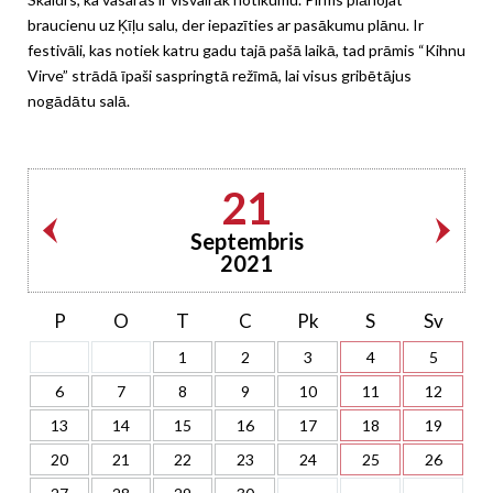
braucienu uz Ķīļu salu, der iepazīties ar pasākumu plānu. Ir
festivāli, kas notiek katru gadu tajā pašā laikā, tad prāmis “Kihnu
Virve” strādā īpaši saspringtā režīmā, lai visus gribētājus
nogādātu salā.
21
Septembris
2021
P
O
T
C
Pk
S
Sv
1
2
3
4
5
6
7
8
9
10
11
12
13
14
15
16
17
18
19
20
21
22
23
24
25
26