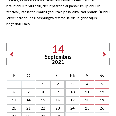
braucienu uz Ķīļu salu, der iepazīties ar pasākumu plānu. Ir
festivāli, kas notiek katru gadu tajā pašā laikā, tad prāmis “Kihnu
Virve” strādā īpaši saspringtā režīmā, lai visus gribētājus
nogādātu salā.
14
Septembris
2021
P
O
T
C
Pk
S
Sv
1
2
3
4
5
6
7
8
9
10
11
12
13
14
15
16
17
18
19
20
21
22
23
24
25
26