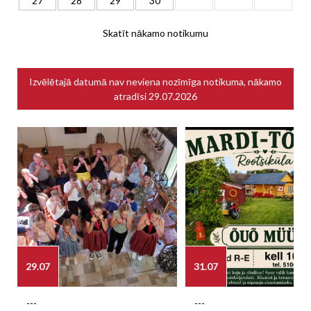
27
28
29
30
Skatīt nākamo notikumu
Izvēlētajā datumā nav neviena nozīmīga notikuma, nākamo
atradīsi
29.07.2026
29.07
31.07
---
---