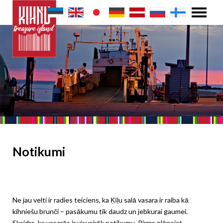
Notikumi
Ne jau velti ir radies teiciens, ka Ķīļu salā vasara ir raiba kā
kihniešu brunči – pasākumu tik daudz un jebkurai gaumei.
Skaidrs, ka vasarās ir visvairāk notikumu. Pirms plānojat