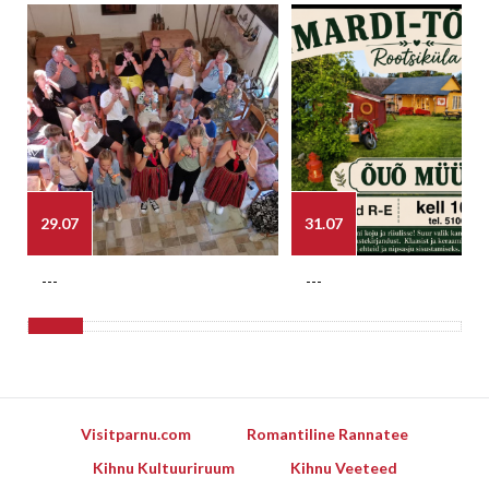
29.07
31.07
---
---
Visitparnu.com
Romantiline Rannatee
Kihnu Kultuuriruum
Kihnu Veeteed