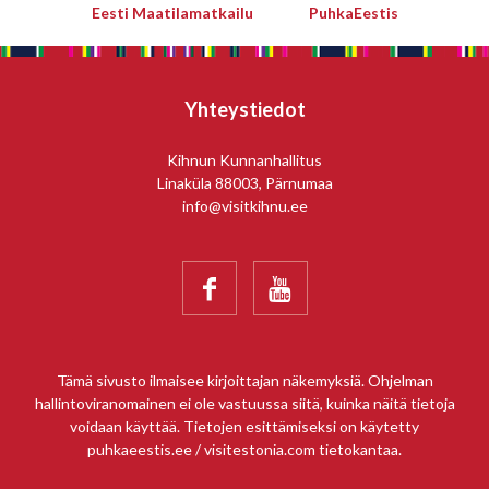
Eesti Maatilamatkailu
PuhkaEestis
Yhteystiedot
Kihnun Kunnanhallitus
Linaküla 88003, Pärnumaa
info@visitkihnu.ee


Tämä sivusto ilmaisee kirjoittajan näkemyksiä. Ohjelman
hallintoviranomainen ei ole vastuussa siitä, kuinka näitä tietoja
voidaan käyttää. Tietojen esittämiseksi on käytetty
puhkaeestis.ee / visitestonia.com tietokantaa.