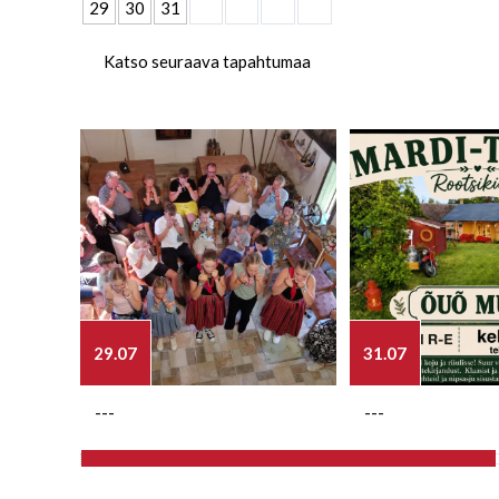
29
30
31
Katso seuraava tapahtumaa
29.07
31.07
---
---