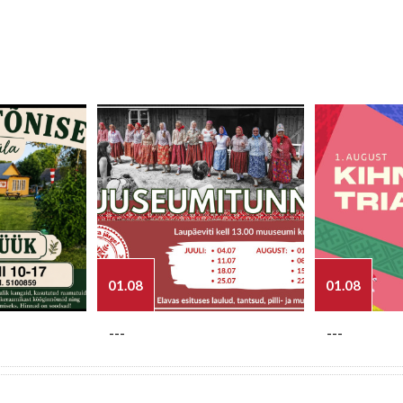
01.08
01.08
---
---