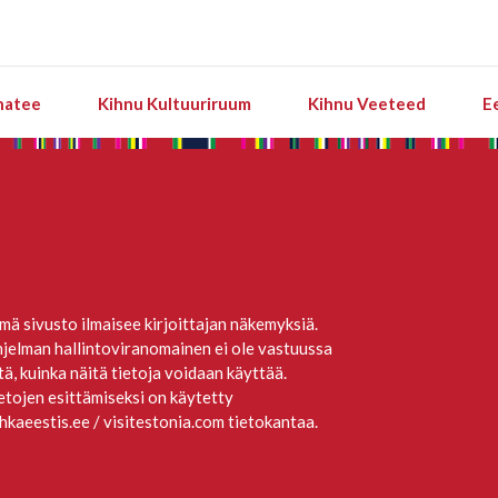
natee
Kihnu Kultuuriruum
Kihnu Veeteed
E
mä sivusto ilmaisee kirjoittajan näkemyksiä.
jelman hallintoviranomainen ei ole vastuussa
itä, kuinka näitä tietoja voidaan käyttää.
etojen esittämiseksi on käytetty
hkaeestis.ee / visitestonia.com tietokantaa.