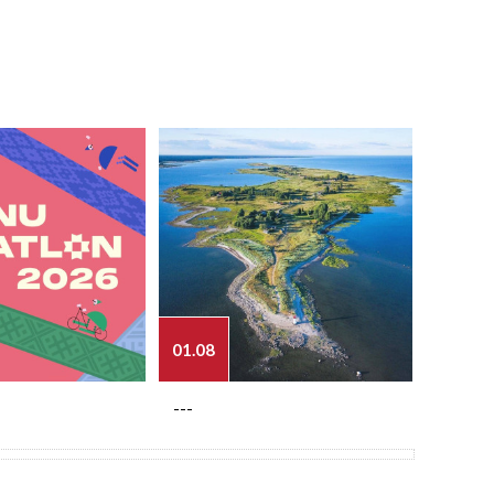
01.08
03.08
---
---