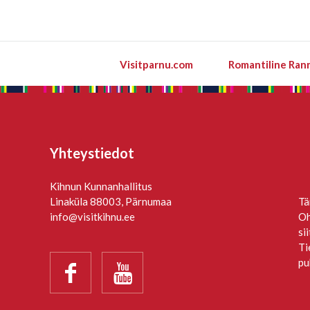
Visitparnu.com
Romantiline Ran
Yhteystiedot
Kihnun Kunnanhallitus
Linaküla 88003, Pärnumaa
Tä
info@visitkihnu.ee
Oh
si
Ti
pu

