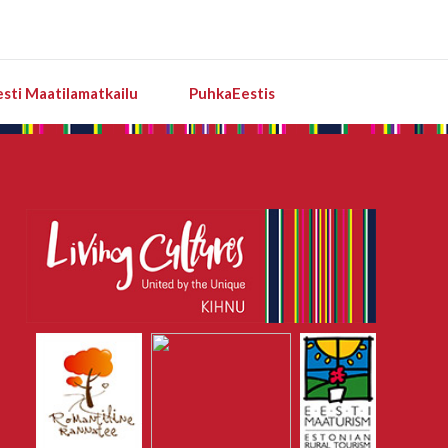
esti Maatilamatkailu
PuhkaEestis