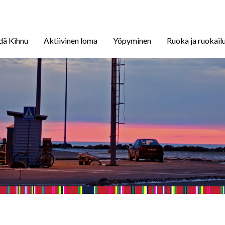
dä Kihnu
Aktiivinen loma
Yöpyminen
Ruoka ja ruokail