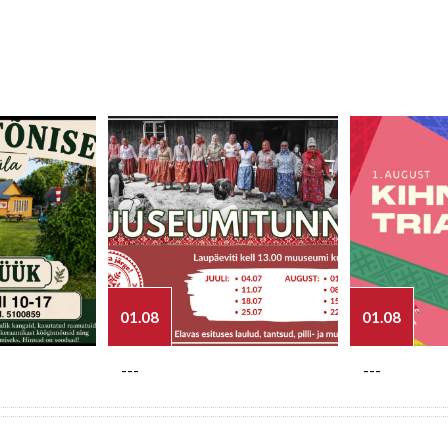
01.08
01.08
---
---