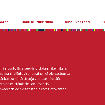
natee
Kihnu Kultuuriruum
Kihnu Veeteed
E
mä sivusto ilmaisee kirjoittajan näkemyksiä.
jelman hallintoviranomainen ei ole vastuussa
itä, kuinka näitä tietoja voidaan käyttää.
etojen esittämiseksi on käytetty
hkaeestis.ee / visitestonia.com tietokantaa.