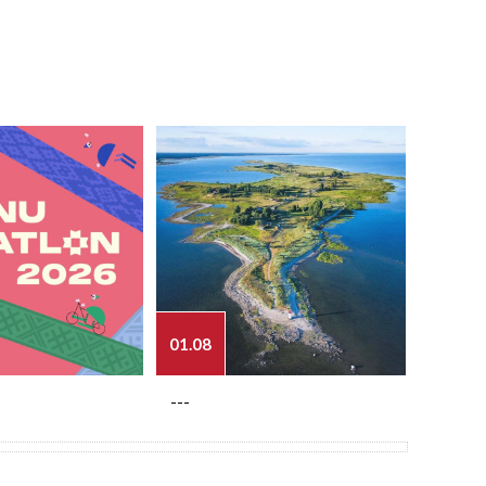
01.08
03.08
---
---