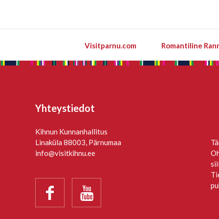
Visitparnu.com
Romantiline Ran
Yhteystiedot
Kihnun Kunnanhallitus
Linaküla 88003, Pärnumaa
Tä
info@visitkihnu.ee
Oh
si
Ti
pu

