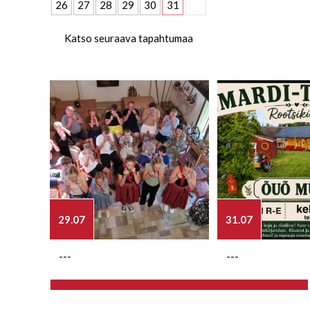
26
27
28
29
30
31
Katso seuraava tapahtumaa
29.07
31.07
---
---