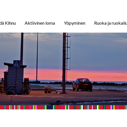
dä Kihnu
Aktiivinen loma
Yöpyminen
Ruoka ja ruokail