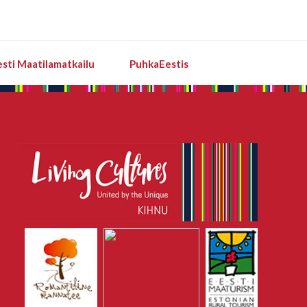
esti Maatilamatkailu
PuhkaEestis