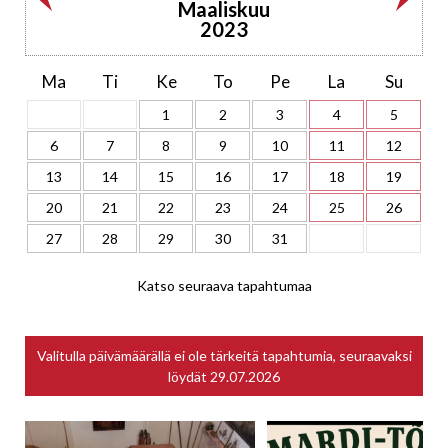
Maaliskuu
2023
Ma
Ti
Ke
To
Pe
La
Su
1
2
3
4
5
6
7
8
9
10
11
12
13
14
15
16
17
18
19
20
21
22
23
24
25
26
27
28
29
30
31
Katso seuraava tapahtumaa
Valitulla päivämäärällä ei ole tärkeitä tapahtumia, seuraavaksi
löydät
29.07.2026