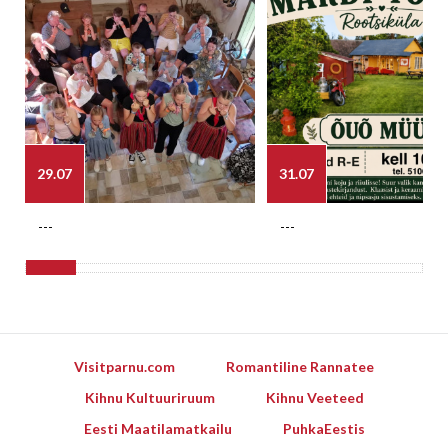
29.07
31.07
---
---
Visitparnu.com
Romantiline Rannatee
Kihnu Kultuuriruum
Kihnu Veeteed
Eesti Maatilamatkailu
PuhkaEestis