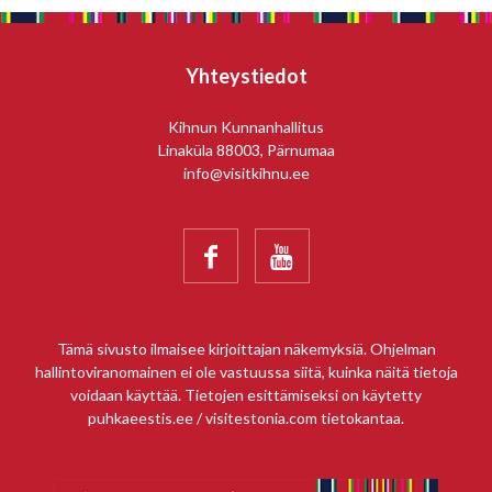
Yhteystiedot
Kihnun Kunnanhallitus
Linaküla 88003, Pärnumaa
info@visitkihnu.ee


Tämä sivusto ilmaisee kirjoittajan näkemyksiä. Ohjelman
hallintoviranomainen ei ole vastuussa siitä, kuinka näitä tietoja
voidaan käyttää. Tietojen esittämiseksi on käytetty
puhkaeestis.ee / visitestonia.com tietokantaa.