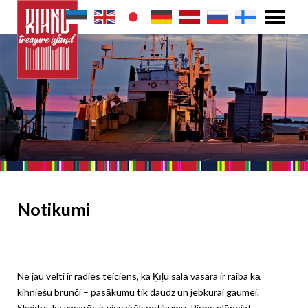
Notikumi
Ne jau velti ir radies teiciens, ka Ķīļu salā vasara ir raiba kā
kihniešu brunči – pasākumu tik daudz un jebkurai gaumei.
Skaidrs, ka vasarās ir visvairāk notikumu. Pirms plānojat