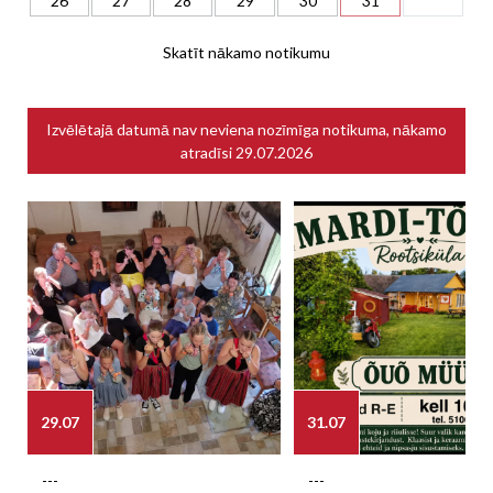
26
27
28
29
30
31
Skatīt nākamo notikumu
Izvēlētajā datumā nav neviena nozīmīga notikuma, nākamo
atradīsi
29.07.2026
29.07
31.07
---
---