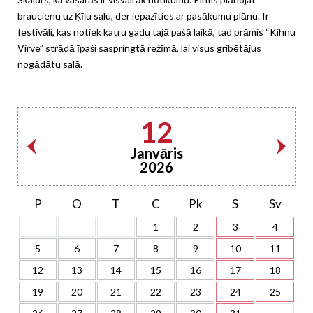
braucienu uz Ķīļu salu, der iepazīties ar pasākumu plānu. Ir
festivāli, kas notiek katru gadu tajā pašā laikā, tad prāmis “Kihnu
Virve” strādā īpaši saspringtā režīmā, lai visus gribētājus
nogādātu salā.
12
Janvāris
2026
P
O
T
C
Pk
S
Sv
1
2
3
4
5
6
7
8
9
10
11
12
13
14
15
16
17
18
19
20
21
22
23
24
25