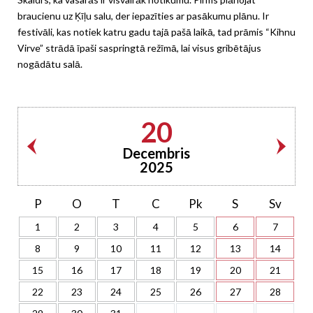
braucienu uz Ķīļu salu, der iepazīties ar pasākumu plānu. Ir
festivāli, kas notiek katru gadu tajā pašā laikā, tad prāmis “Kihnu
Virve” strādā īpaši saspringtā režīmā, lai visus gribētājus
nogādātu salā.
20
Decembris
2025
P
O
T
C
Pk
S
Sv
1
2
3
4
5
6
7
8
9
10
11
12
13
14
15
16
17
18
19
20
21
22
23
24
25
26
27
28