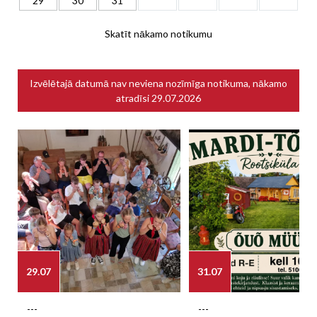
29
30
31
Skatīt nākamo notikumu
Izvēlētajā datumā nav neviena nozīmīga notikuma, nākamo
atradīsi
29.07.2026
29.07
31.07
---
---