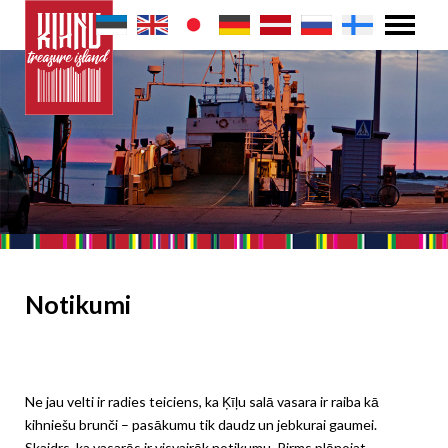
Notikumi
Ne jau velti ir radies teiciens, ka Ķīļu salā vasara ir raiba kā
kihniešu brunči – pasākumu tik daudz un jebkurai gaumei.
Skaidrs, ka vasarās ir visvairāk notikumu. Pirms plānojat