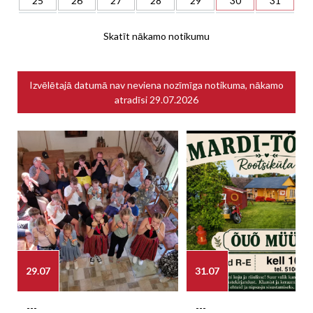
25
26
27
28
29
30
31
Skatīt nākamo notikumu
Izvēlētajā datumā nav neviena nozīmīga notikuma, nākamo
atradīsi
29.07.2026
29.07
31.07
---
---