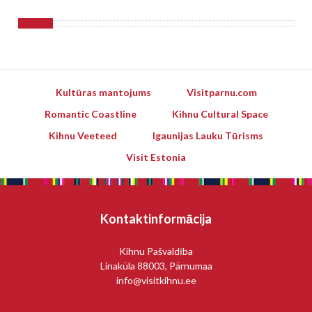
Kultūras mantojums
Visitparnu.com
Romantic Coastline
Kihnu Cultural Space
Kihnu Veeteed
Igaunijas Lauku Tūrisms
Visit Estonia
Kontaktinformācija
Kihnu Pašvaldība
Linaküla 88003, Pärnumaa
info@visitkihnu.ee