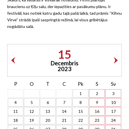
braucienu uz Ķīļu salu, der iepazīties ar pasākumu plānu. Ir
festivāli, kas notiek katru gadu tajā pašā laikā, tad prāmis “Kihnu
Virve” strādā īpaši saspringtā režīmā, lai visus gribētājus
nogādātu salā.
15
Decembris
2023
P
O
T
C
Pk
S
Sv
1
2
3
4
5
6
7
8
9
10
11
12
13
14
15
16
17
18
19
20
21
22
23
24