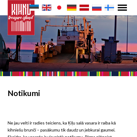
Notikumi
Ne jau velti ir radies teiciens, ka Ķīļu salā vasara ir raiba kā
kihniešu brunči – pasākumu tik daudz un jebkurai gaumei.
Skaidrs, ka vasarās ir visvairāk notikumu. Pirms plānojat