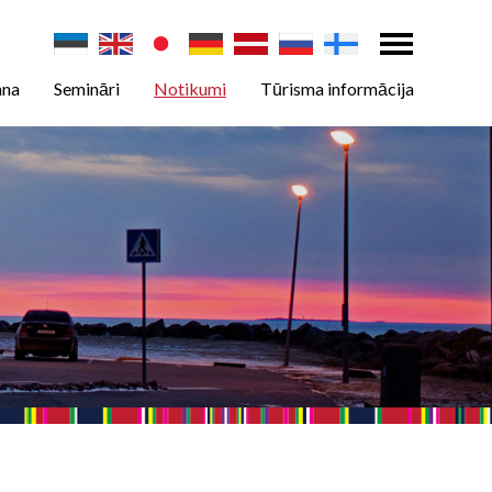
ana
Semināri
Notikumi
Tūrisma informācija