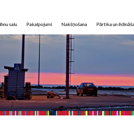
ihnu salu
Pakalpojumi
Nakšņošana
Pārtika un ēdināš