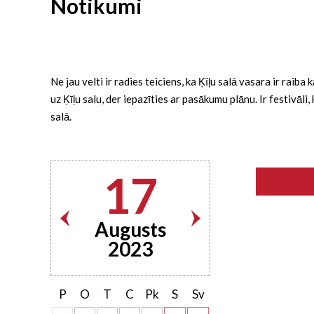
Notikumi
Ne jau velti ir radies teiciens, ka Ķīļu salā vasara ir rai
uz Ķīļu salu, der iepazīties ar pasākumu plānu. Ir festivāl
salā.
17
Augusts
2023
P
O
T
C
Pk
S
Sv