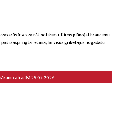
 ka vasarās ir visvairāk notikumu. Pirms plānojat braucienu
ā īpaši saspringtā režīmā, lai visus gribētājus nogādātu
 nākamo atradīsi
29.07.2026