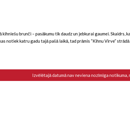
ba kā kihniešu brunči – pasākumu tik daudz un jebkurai gaumei. Skaidrs,
i, kas notiek katru gadu tajā pašā laikā, tad prāmis “Kihnu Virve” strād
Izvēlētajā datumā nav neviena nozīmīga notikuma,