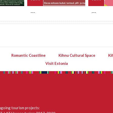
---
---
Romantic Coastline
Kihnu Cultural Space
Ki
Visit Estonia
going tourism projects: