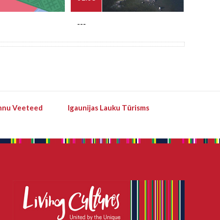
---
---
hnu Veeteed
Igaunijas Lauku Tūrisms