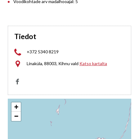
Voodikohtade arv madalhooajal: 5
Tiedot

+372 5340 8219

Linaküla, 88003, Kihnu vald
Katso kartalta

+
−