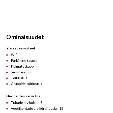
Ominaisuudet
Yleiset varusteet
WIFI
Parkimine tasuta
Külmutuskapp
Seminariruum
Toitlustus
Gruppide toitlustus
Huoneiden varustus
Tubade arv kokku: 5
Voodikohtade arv kõrghooajal: 18